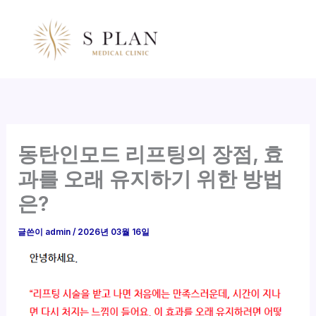
콘
텐
츠
로
건
너
뛰
기
동탄인모드 리프팅의 장점, 효
과를 오래 유지하기 위한 방법
은?
글쓴이
admin
/
2026년 03월 16일