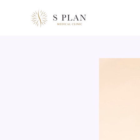
콘
텐
츠
로
건
너
뛰
기