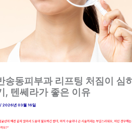
반송동피부과 리프팅 처짐이 심
기, 텐쎄라가 좋은 이유
/
2026년 03월 16일