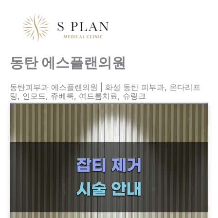
콘
텐
츠
로
건
동탄 에스플랜의원
너
뛰
동탄피부과 에스플랜의원 | 화성 동탄 피부과, 온다리프
팅, 인모드, 쥬베룩, 여드름치료, 슈링크
기