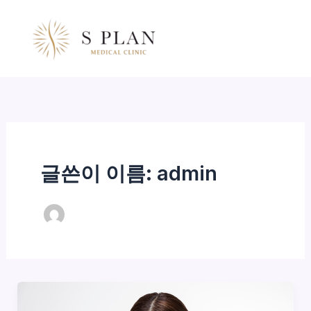
콘
텐
츠
로
건
너
뛰
기
글쓴이 이름: admin