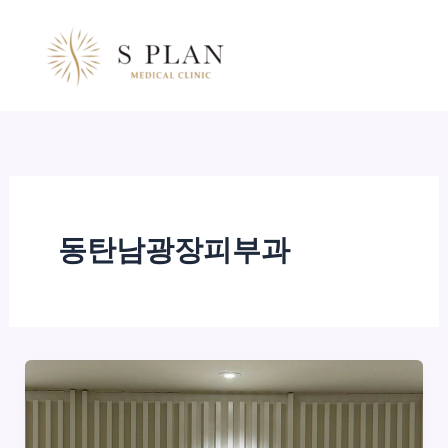
콘
텐
츠
로
건
너
뛰
기
동탄남광장피부과