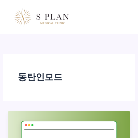
콘
텐
츠
로
건
너
뛰
기
동탄인모드