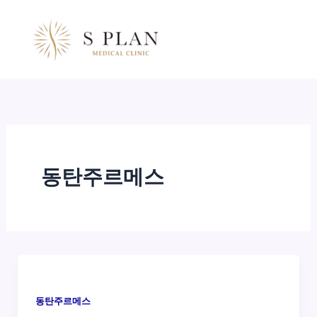
콘
텐
츠
로
건
너
뛰
기
동탄주르메스
동탄주르메스