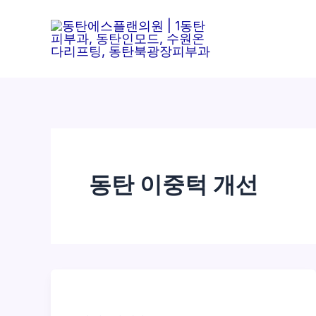
콘
텐
츠
로
건
너
뛰
기
동탄 이중턱 개선