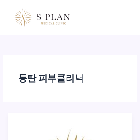
콘
텐
츠
로
건
너
뛰
기
동탄 피부클리닉