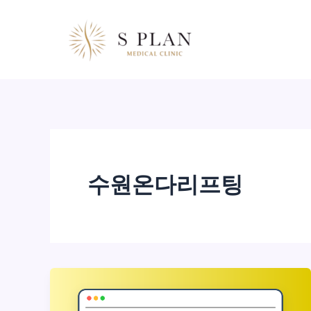
콘
텐
츠
로
건
너
뛰
기
수원온다리프팅