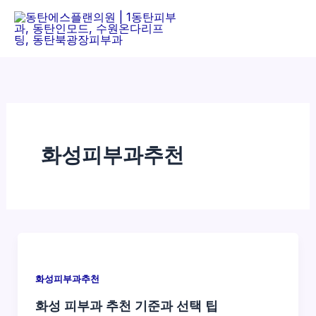
콘
텐
츠
로
건
너
뛰
기
화성피부과추천
화성피부과추천
화성 피부과 추천 기준과 선택 팁